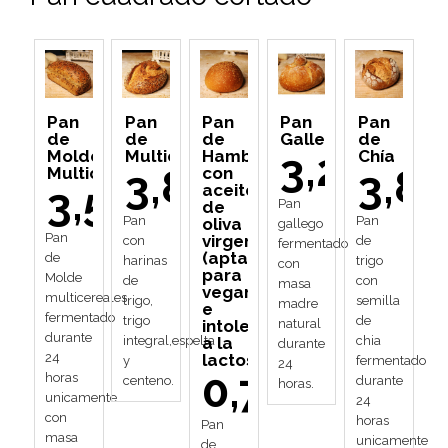
Pan
Pan
Pan
Pan
Pan
de
de
de
Gallego
de
3,20
Molde
Multicereales
Hamburguesa
Chía
3,80
3,80
Multicereales
con
3,50
aceite
Pan
de
Pan
Pan
oliva
gallego
Pan
virgen
con
de
fermentado
(apta
de
harinas
trigo
con
para
Molde
de
con
masa
veganos
multicereales
trigo,
semilla
madre
e
fermentado
trigo
de
intolerantes
natural
durante
a la
integral,espelta
chia
durante
lactosa)
24
y
fermentado
24
0,70
horas
centeno.
durante
horas.
unicamente
24
con
horas
Pan
masa
unicamente
de