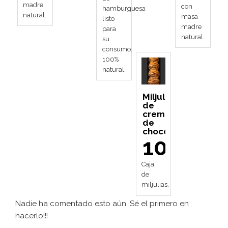
madre
con
hamburguesa
natural.
masa
listo
madre
para
natural.
su
consumo.
100%
natural.
Miljulias
de
crema
de
chocolate
10,90
Caja
de
miljulias.
Nadie ha comentado esto aún. Sé el primero en
hacerlo!!!