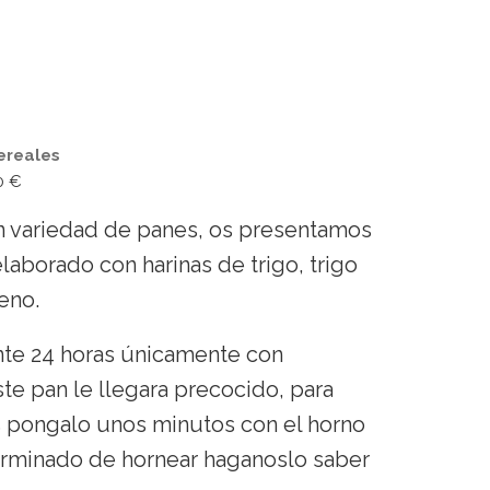
ereales
80 €
n variedad de panes, os presentamos
laborado con harinas de trigo, trigo
teno.
nte 24 horas únicamente con
te pan le llegara precocido, para
s pongalo unos minutos con el horno
 terminado de hornear haganoslo saber