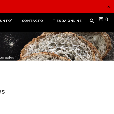
×
0
PUNTO'
CONTACTO
TIENDA ONLINE
cereales
es