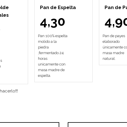
olde
Pan de Espelta
Pan de P
ales
4,30
4,9
0
Pan 100% espelta
Pan de payes
molido a la
elaborado
piedra
únicamente c
,fermentado 24
masa madre
horas
natural.
as
unicamente con
n
masa madre de
espelta.
acerlo!!!