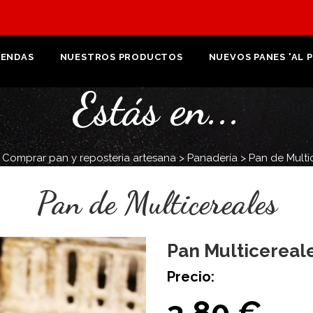
IENDAS
NUESTROS PRODUCTOS
NUEVOS PANES 'AL 
Estás en...
>
Comprar pan y reposteria artesana
>
Panadería
>
Pan de Multi
Pan de Multicereales
Pan Multicereal
Precio:
3,80 €