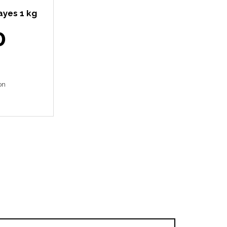
ayes 1 kg
0
on