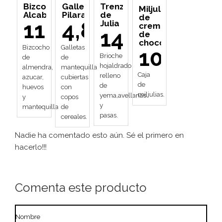
Bizcocho
Galletas
Trenza
Miljulias
Alcabín
Pilaras
de
de
11,00
4,80
Julia
crema
14,00
de
chocolate
Bizcocho
Galletas
10,90
Brioche
de
de
hojaldrado
almendra,
mantequilla
Caja
relleno
azucar,
cubiertas
de
de
huevos
con
miljulias.
yema,avellanas
y
copos
y
mantequilla
de
pasas.
cereales.
Nadie ha comentado esto aún. Sé el primero en
hacerlo!!!
Comenta este producto
Nombre